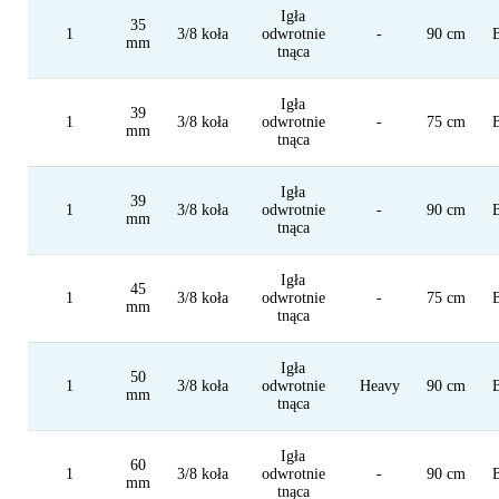
Igła
35
26 mm
Igła
1
3/8 koła
odwrotnie
-
90 cm
mm
tnąca
27 mm
Igła
30 mm
Reve
Igła
39
1
3/8 koła
odwrotnie
-
75 cm
mm
31 mm
Spat
tnąca
35 mm
Tape
Igła
39
36 mm
1
3/8 koła
odwrotnie
-
90 cm
mm
tnąca
37 mm
39 mm
Igła
45
1
3/8 koła
odwrotnie
-
75 cm
mm
40 mm
tnąca
45 mm
Igła
50
48 mm
1
3/8 koła
odwrotnie
Heavy
90 cm
mm
tnąca
50 mm
55 mm
Igła
60
1
3/8 koła
odwrotnie
-
90 cm
mm
60 mm
tnąca