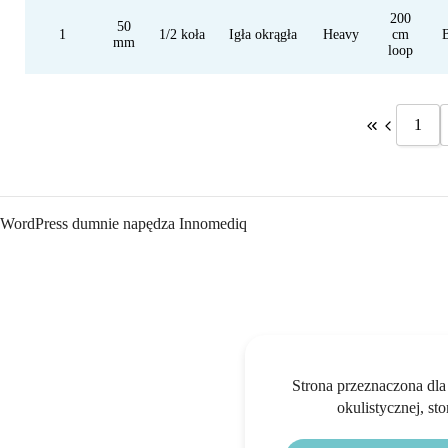
200
50
1
1/2 koła
Igła okrągła
Heavy
cm
mm
loop
1
WordPress
dumnie napędza Innomediq
Strona przeznaczona dla
okulistycznej, st