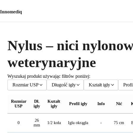
Innomediq
Nylus – nici nylonow
weterynaryjne
Wyszukaj produkt używając filtrów poniżej:
Rozmiar USP
Długość igły
Kształt igły
Profi
Rozmiar
Dł.
Kształt
Profil igły
Info
Nić
K
USP
igły
igły
Wszystkie
Wszystkie
Wszystkie
Wsz
26
5
6 mm
3/8 Circle
Tape
0
1/2 koła
Igła okrągła
-
75 cm
mm
4
7 mm
Straight
Igła