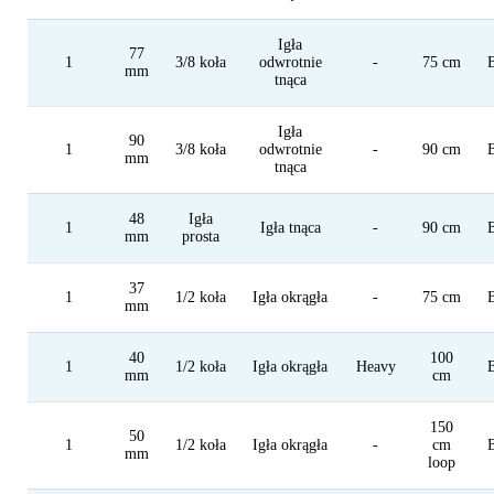
63 mm
Igła
77
65 mm
1
3/8 koła
odwrotnie
-
75 cm
mm
tnąca
76 mm
77 mm
Igła
90
1
3/8 koła
odwrotnie
-
90 cm
mm
90 mm
tnąca
podwiązki
48
Igła
1
Igła tnąca
-
90 cm
mm
prosta
-
37
1
1/2 koła
Igła okrągła
-
75 cm
mm
40
100
1
1/2 koła
Igła okrągła
Heavy
mm
cm
150
50
1
1/2 koła
Igła okrągła
-
cm
mm
loop