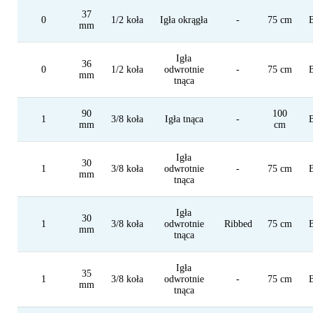
37
2
8 mm
1/2 koła
Igła
0
1/2 koła
Igła okrągła
-
75 cm
mm
1
11 mm
3/8 koła
Igła
Igła
0
12 mm
5/8 koła
Igła
36
0
1/2 koła
odwrotnie
-
75 cm
mm
tnąca
0/0
13 mm
Igła prosta
Igła
1/0
16 mm
J-Hook
Igła
90
100
1
3/8 koła
Igła tnąca
-
mm
cm
2/0
17 mm
1/4 koła
Igła
3/0
18 mm
podwiązki
Igła
Igła
30
1
3/8 koła
odwrotnie
-
75 cm
4/0
19 mm
-
Szp
mm
tnąca
5/0
20 mm
Igła
Igła
6/0
21 mm
Micr
30
1
3/8 koła
odwrotnie
Ribbed
75 cm
mm
tnąca
7/0
22 mm
pod
8/0
23 mm
Troc
Igła
35
1
3/8 koła
odwrotnie
-
75 cm
9/0
mm
24 mm
-
tnąca
10/0
25 mm
Igła